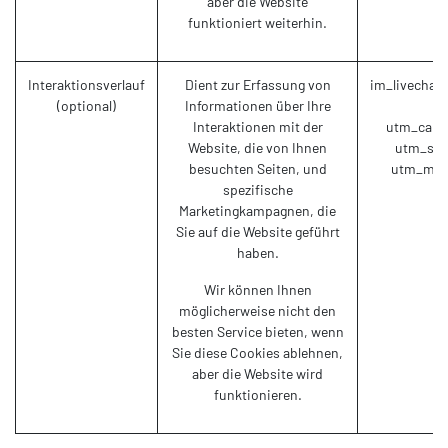
aber die Website
funktioniert weiterhin.
Interaktionsverlauf
Dient zur Erfassung von
im_livechat
(optional)
Informationen über Ihre
(N
Interaktionen mit der
utm_campa
Website, die von Ihnen
utm_sour
besuchten Seiten, und
utm_medi
spezifische
Marketingkampagnen, die
Sie auf die Website geführt
haben.
Wir können Ihnen
möglicherweise nicht den
besten Service bieten, wenn
Sie diese Cookies ablehnen,
aber die Website wird
funktionieren.