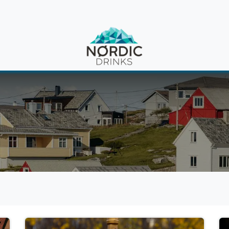
en
News