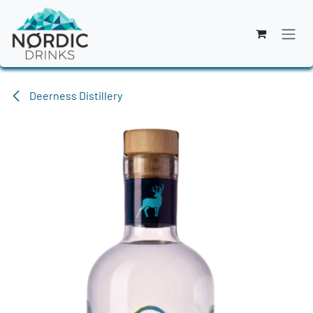
Zum Inhalt springen
Deerness Distillery