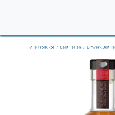
Zum Inhalt springen
Home
Produkte
Destillerien
Region
Alle Produkte
Destillerien
Eimverk Distille