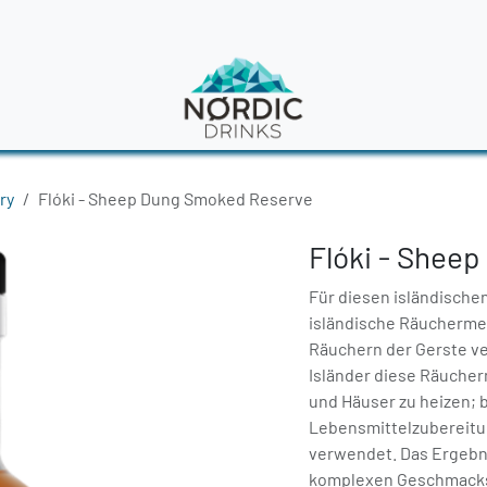
en
News
ry
Flóki - Sheep Dung Smoked Reserve
Flóki - Shee
Für diesen isländischen 
isländische Räucherme
Räuchern der Gerste v
Isländer diese Räuche
und Häuser zu heizen; bi
Lebensmittelzubereitun
verwendet. Das Ergebnis
komplexen Geschmacks