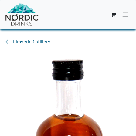
Zum Inhalt springen
Eimverk Distillery