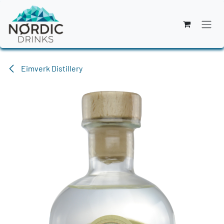
Zum Inhalt springen
Eimverk Distillery