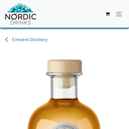
Zum Inhalt springen
Eimverk Distillery