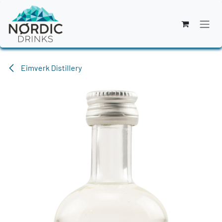
Zum Inhalt springen
Eimverk Distillery