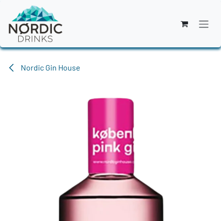
Zum Inhalt springen
Nordic Gin House