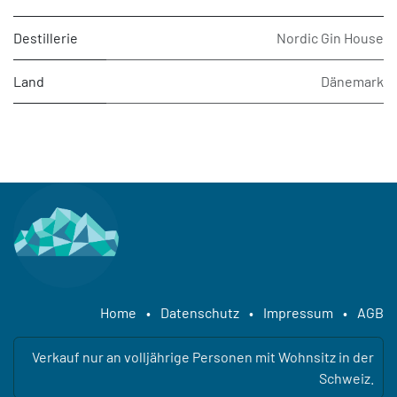
Destillerie
Nordic Gin House
Land
Dänemark
Home
•
Datenschutz
•
Impressum
•
AGB
Verkauf nur an volljährige Personen mit Wohnsitz in der
Schweiz.