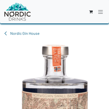
Zum Inhalt springen
Nordic Gin House