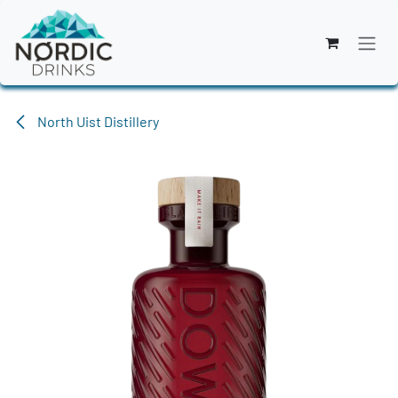
Zum Inhalt springen
North Uist Distillery