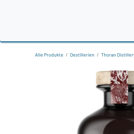
Zum Inhalt springen
Home
Produkte
Destillerien
Region
Alle Produkte
Destillerien
Thoran Distiller