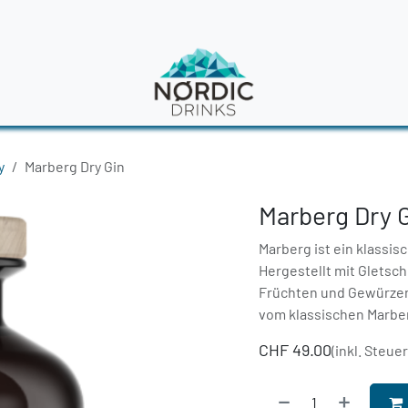
en
News
y
Marberg Dry Gin
Marberg Dry 
Marberg ist ein klassis
Hergestellt mit Gletsc
Früchten und Gewürzen 
vom klassischen Marber
CHF
49.00
(inkl. Steue