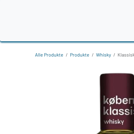
Zum Inhalt springen
Home
Produkte
Destillerien
Region
Alle Produkte
Produkte
Whisky
Klassis