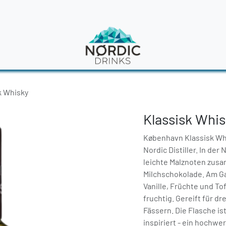
en
News
k Whisky
Klassisk Whi
København Klassisk Whis
Nordic Distiller. In der
leichte Malznoten zusa
Milchschokolade. Am G
Vanille, Früchte und To
fruchtig. Gereift für d
Fässern. Die Flasche is
inspiriert - ein hochwe