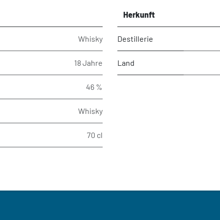
Herkunft
Whisky
Destillerie
18 Jahre
Land
46 %
Whisky
70 cl