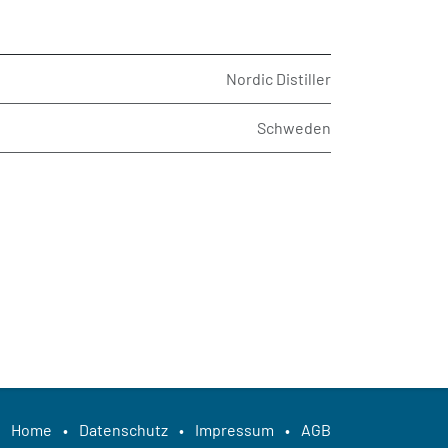
Nordic Distiller
Schweden
Home
•
Datenschutz
•
Impressum
•
AGB