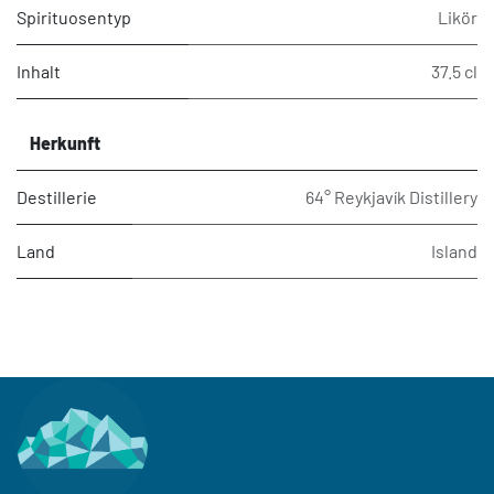
Spirituosentyp
Likör
Inhalt
37.5 cl
Herkunft
Destillerie
64° Reykjavík Distillery
Land
Island