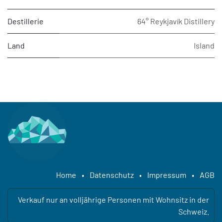
Destillerie
64° Reykjavík Distillery
Land
Island
Home
•
Datenschutz
•
Impressum
•
AGB
Verkauf nur an volljährige Personen mit Wohnsitz in der
Schweiz.