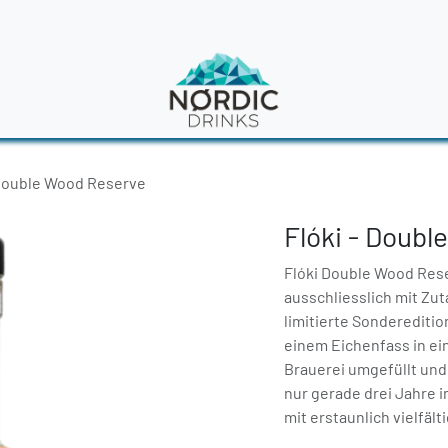
en
News
 Double Wood Reserve
Flóki - Doub
Flóki Double Wood Reser
ausschliesslich mit Zut
limitierte Sonderediti
einem Eichenfass in ein
Brauerei umgefüllt und
nur gerade drei Jahre 
mit erstaunlich vielfä