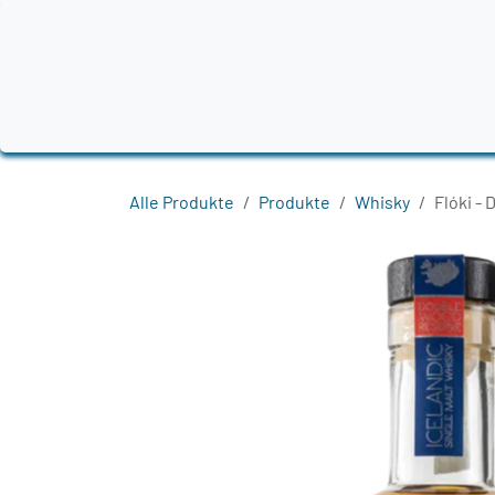
Zum Inhalt springen
Home
Produkte
Destillerien
Region
Alle Produkte
Produkte
Whisky
Flóki -