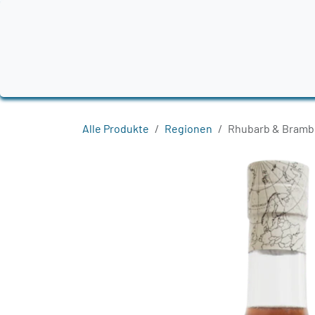
Zum Inhalt springen
Home
Produkte
Destillerien
Region
Alle Produkte
Regionen
Rhubarb & Bramb