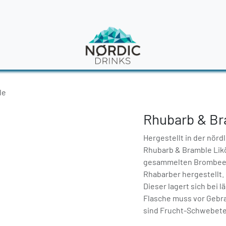
en
News
le
Rhubarb & Br
Hergestellt in der nörd
Rhubarb & Bramble Likö
gesammelten Brombeer
Rhabarber hergestellt. 
Dieser lagert sich bei
Flasche muss vor Gebra
sind Frucht-Schwebete