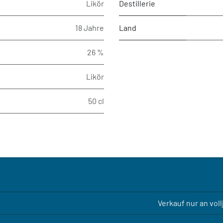
Likör
Destillerie
18 Jahre
Land
26 %
Likör
50 cl
Verkauf nur an vol