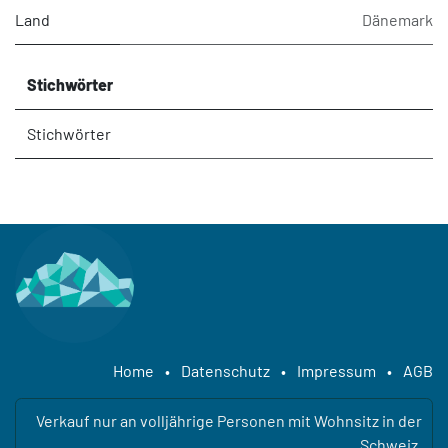
Land
Dänemark
Stichwörter
Stichwörter
Home
•
Datenschutz
•
Impressum
•
AGB
Verkauf nur an volljährige Personen mit Wohnsitz in der
Schweiz.