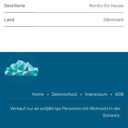
Destillerie
Nordic Gin House
Land
Dänemark
Home
•
Datenschutz
•
Impressum
•
AGB
Verkauf nur an volljährige Personen mit Wohnsitz in der
Schweiz.