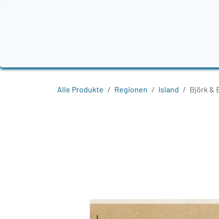
Zum Inhalt springen
Home
Produkte
Destillerien
Region
Alle Produkte
Regionen
Island
Björk & 