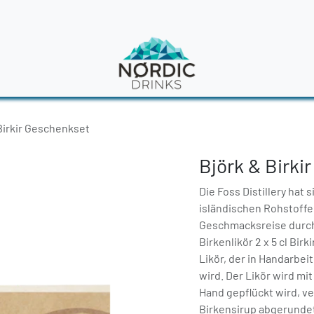
en
News
Birkir Geschenkset
Björk & Birki
Die Foss Distillery hat 
isländischen Rohstoffen
Geschmacksreise durch I
Birkenlikör 2 x 5 cl Bir
Likör, der in Handarbei
wird. Der Likör wird mi
Hand gepflückt wird, v
Birkensirup abgerundet