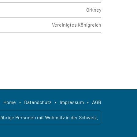
Orkney
Vereinigtes Königreich
Home
•
Datenschutz
•
Impressum
•
AGB
ljährige Personen mit Wohnsitz in der Schweiz.