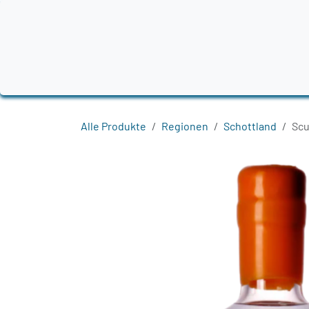
Zum Inhalt springen
Home
Produkte
Destillerien
Region
Alle Produkte
Regionen
Schottland
Scu