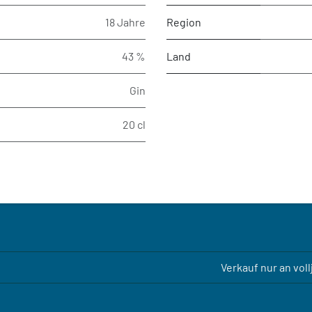
18 Jahre
Region
43 %
Land
Gin
20 cl
Verkauf nur an vol