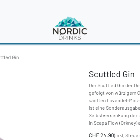
en
News
ttled Gin
Scuttled Gin
Der Scuttled Gin der De
gefolgt von würzigem C
sanften Lavendel-Minz
ist eine Sonderausgabe
Selbstversenkung der 
in Scapa Flow (Orkney) a
CHF
24.90
(inkl. Steue