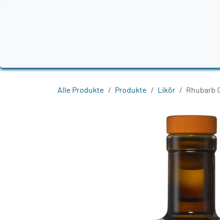
Zum Inhalt springen
Home
Produkte
Destillerien
Region
Alle Produkte
Produkte
Likör
Rhubarb G