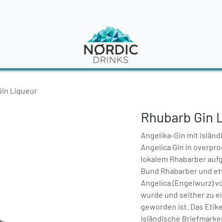
en
News
in Liqueur
Rhubarb Gin 
Angelika-Gin mit islän
Angelica Gin in overproo
lokalem Rhabarber aufg
Bund Rhabarber und etw
Angelica (Engelwurz) v
wurde und seither zu e
geworden ist. Das Etik
isländische Briefmarke